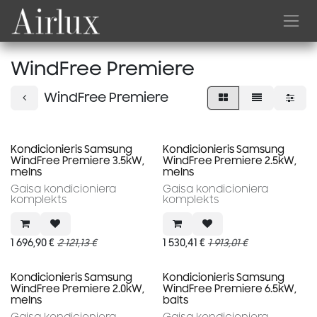
Skip to Content
WindFree Premiere
WindFree Premiere
Akcija
Akcija
Kondicionieris Samsung
Kondicionieris Samsung
WindFree Premiere 3.5kW,
WindFree Premiere 2.5kW,
melns
melns
Gaisa kondicioniera
Gaisa kondicioniera
komplekts
komplekts
1 696,90
€
2 121,13
€
1 530,41
€
1 913,01
€
Akcija
Akcija
Kondicionieris Samsung
Kondicionieris Samsung
WindFree Premiere 2.0kW,
WindFree Premiere 6.5kW,
melns
balts