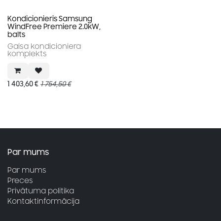
Akcija
Kondicionieris Samsung
WindFree Premiere 2.0kW,
balts
Gaisa kondicioniera
komplekts
1 403,60
€
1 754,50
€
Par mums
Par mums
Preces
Privātuma politika
Kontaktinformācija