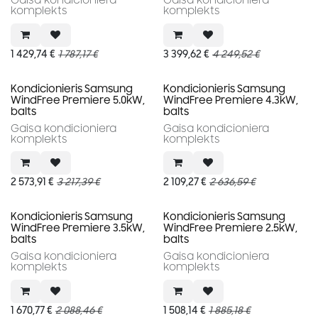
Gaisa kondicioniera
Gaisa kondicioniera
komplekts
komplekts
1 429,74
€
1 787,17
€
3 399,62
€
4 249,52
€
Akcija
Akcija
Kondicionieris Samsung
Kondicionieris Samsung
WindFree Premiere 5.0kW,
WindFree Premiere 4.3kW,
balts
balts
Gaisa kondicioniera
Gaisa kondicioniera
komplekts
komplekts
2 573,91
€
3 217,39
€
2 109,27
€
2 636,59
€
Akcija
Akcija
Kondicionieris Samsung
Kondicionieris Samsung
WindFree Premiere 3.5kW,
WindFree Premiere 2.5kW,
balts
balts
Gaisa kondicioniera
Gaisa kondicioniera
komplekts
komplekts
1 670,77
€
2 088,46
€
1 508,14
€
1 885,18
€