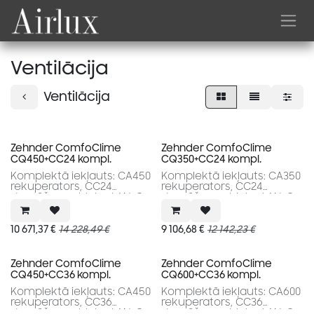
Skip to Content
Ventilācija
Ventilācija
Akcija
Akcija
Zehnder ComfoClime
Zehnder ComfoClime
CQ450+CC24 kompl.
CQ350+CC24 kompl.
Komplektā iekļauts: CA450
Komplektā iekļauts: CA350
rekuperators, CC24
rekuperators, CC24
dzesēšanas bloks, LAN-C,
dzesēšanas bloks, LAN-C,
Montāžas kāja,
Montāžas kāja,
Priekšsildītājs, Pāreja CQ
Priekšsildītājs, Pāreja CQ
un CC savienošanai
un CC savienošanai
10 671,37
€
14 228,49
€
9 106,68
€
12 142,23
€
Akcija
Akcija
Zehnder ComfoClime
Zehnder ComfoClime
CQ450+CC36 kompl.
CQ600+CC36 kompl.
Komplektā iekļauts: CA450
Komplektā iekļauts: CA600
rekuperators, CC36
rekuperators, CC36
dzesēšanas bloks, LAN-C,
dzesēšanas bloks, LAN-C,