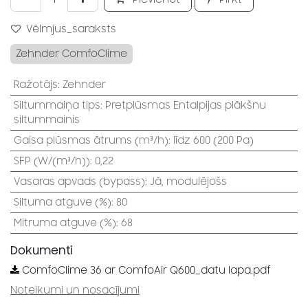
Vēlmjus_saraksts
Zehnder ComfoClime
Ražotājs
:
Zehnder
Siltummaiņa tips
:
Pretplūsmas Entalpijas plākšnu
siltummainis
Gaisa plūsmas ātrums (m³/h)
:
līdz 600 (200 Pa)
SFP (W/(m³/h))
:
0,22
Vasaras apvads (bypass)
:
Jā, modulējošs
Siltuma atguve (%)
:
80
Mitruma atguve (%)
:
68
Dokumenti
ComfoClime 36 ar ComfoAir Q600_datu lapa.pdf
Noteikumi un nosacījumi