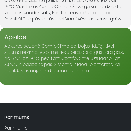
aukstuma aģenta palīdzību tiek atdzesēts līdz pat
15 °C. Vienlaikus ComfoClime izžāvē gaisu – atdziestot
veidojas kondensāts, kas tiek novadīts kanalizācijā.
Rezultātā telpās ieplūst patīkami vēss un sauss gaiss.
Apsilde
Apkures sezonā ComfoClime darbojas līdzīgi, tikai
siltuma režīmā. Vispirms rekuperators atgūst āra gaisu
no 5 °C līdz 19 °C, pēc tam ComfoClime uzsilda to līdz
30 °C un padod telpās. Sistēma ir ideāli piemērota kā
papildus risinājums drēgnam rudenim.
Par mums
Par mums