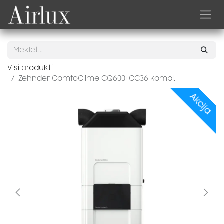
Skip to Content
Visi produkti
Zehnder ComfoClime CQ600+CC36 kompl.
Akcija