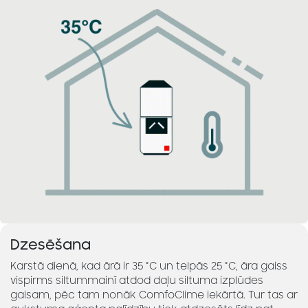
Dzesēšana
Karstā dienā, kad ārā ir 35 °C un telpās 25 °C, āra gaiss
vispirms siltummainī atdod daļu siltuma izplūdes
gaisam, pēc tam nonāk ComfoClime iekārtā. Tur tas ar