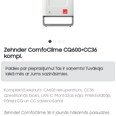
Zehnder ComfoClime CQ600+CC36
kompl.
Paldies par pieprasījumu! Tas ir saņemts! Tuvākaja
laikā mēs ar Jums sazināsimies.
Komplektā iekļauts: CA600 rekuperators, CC36
dzesēšanas bloks, LAN-C, Montāžas kāja, Priekšsildītājs,
Pāreja CQ un CC savienošanai
Zehnder ComfoClime 36 ir jaunās nākamās paaudzes