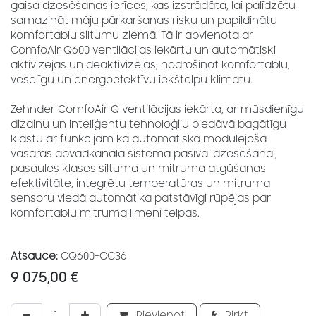
gaisa dzesēšanas ierīces, kas izstrādāta, lai palīdzētu
samazināt māju pārkaršanas risku un papildinātu
komfortablu siltumu ziemā. Tā ir apvienota ar
ComfoAir Q600 ventilācijas iekārtu un automātiski
aktivizējas un deaktivizējas, nodrošinot komfortablu,
veselīgu un energoefektīvu iekštelpu klimatu.
Zehnder ComfoAir Q ventilācijas iekārta, ar mūsdienīgu
dizainu un inteliģentu tehnoloģiju piedāvā bagātīgu
klāstu ar funkcijām kā automātiskā modulējošā
vasaras apvadkanāla sistēma pasīvai dzesēšanai,
pasaules klases siltuma un mitruma atgūšanas
efektivitāte, integrētu temperatūras un mitruma
sensoru viedā automātika patstāvīgi rūpējas par
komfortablu mitruma līmeni telpās.
Atsauce:
CQ600+CC36
9 075,00
€
Pievienot
Pirkt