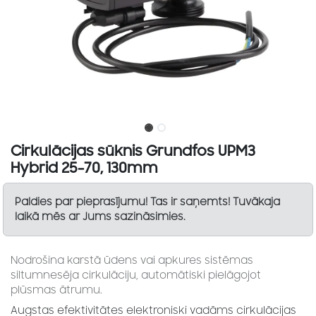
Cirkulācijas sūknis Grundfos UPM3
Hybrid 25-70, 130mm
Paldies par pieprasījumu! Tas ir saņemts! Tuvākaja
laikā mēs ar Jums sazināsimies.
Nodrošina karstā ūdens vai apkures sistēmas
siltumnesēja cirkulāciju, automātiski pielāgojot
plūsmas ātrumu.
Augstas efektivitātes elektroniski vadāms cirkulācijas