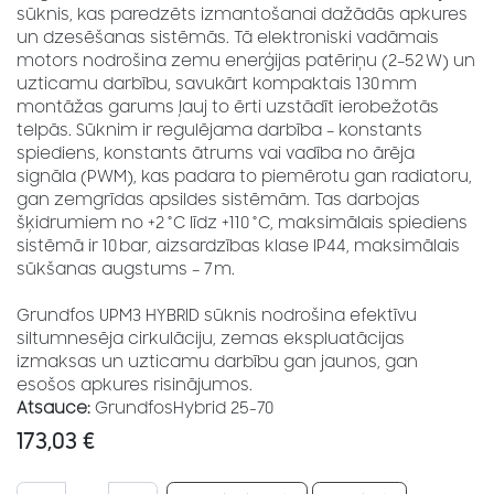
sūknis, kas paredzēts izmantošanai dažādās apkures
un dzesēšanas sistēmās. Tā elektroniski vadāmais
motors nodrošina zemu enerģijas patēriņu (2–52 W) un
uzticamu darbību, savukārt kompaktais 130 mm
montāžas garums ļauj to ērti uzstādīt ierobežotās
telpās. Sūknim ir regulējama darbība – konstants
spiediens, konstants ātrums vai vadība no ārēja
signāla (PWM), kas padara to piemērotu gan radiatoru,
gan zemgrīdas apsildes sistēmām. Tas darbojas
šķidrumiem no +2 °C līdz +110 °C, maksimālais spiediens
sistēmā ir 10 bar, aizsardzības klase IP44, maksimālais
sūkšanas augstums – 7 m.
Grundfos UPM3 HYBRID sūknis nodrošina efektīvu
siltumnesēja cirkulāciju, zemas ekspluatācijas
izmaksas un uzticamu darbību gan jaunos, gan
esošos apkures risinājumos.
Atsauce:
GrundfosHybrid 25-70
173,03
€