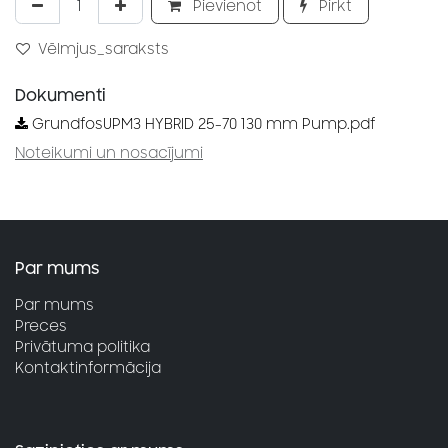
Pievienot
Pirkt
Vēlmjus_saraksts
Dokumenti
GrundfosUPM3 HYBRID 25-70 130 mm Pump.pdf
Noteikumi un nosacījumi
Par mums
Par mums
Preces
Privātuma politika
Kontaktinformācija