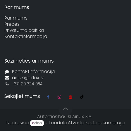
Par mums
Par mums
Preces
Privātuma politika
Kontaktinformācija
Sazinieties ar mums
Kontaktinformācija
airlux@airlux.lv
+371 20 324 084
Sekojiet mums
Autortiesības © Airlux SIA
Nodrošina
- 1 nedēļa
Atvērtā koda e-komercija