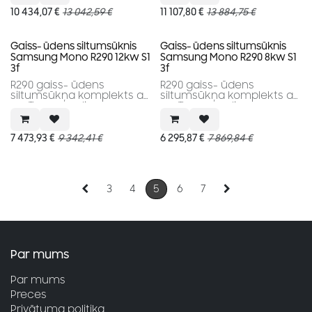
10 434,07
€
13 042,59
€
11 107,80
€
13 884,75
€
Gaiss- ūdens siltumsūknis
Gaiss- ūdens siltumsūknis
Samsung Mono R290 12kw S1
Samsung Mono R290 8kw S1
3f
3f
R290 gaiss- ūdens
R290 gaiss- ūdens
siltumsūkņa komplekts ar
siltumsūkņa komplekts ar
vadības paneli
vadības paneli.
7 473,93
€
9 342,41
€
6 295,87
€
7 869,84
€
3
4
5
6
7
Par mums
Par mums
Preces
Privātuma politika