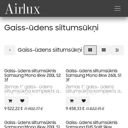
Skip to Content
Gaiss-ūdens siltumsūkņi
Gaiss-ūdens siltumsūkņi
Gaiss- ūdens siltumsūknis
Gaiss- ūdens siltumsūknis
Samsung Mono 8kw 200L S2
Samsung Mono 8kw 260L S1
3f
3f
Zemas t° gaiss- ūdens
Zemas t° gaiss- ūdens
siltumsūkņa komplekts ar
siltumsūkņa komplekts ar
iebūvētu 200l karstā ūdens
iebūvētu 260l karstā
tvertni.
ūdens tvertni.
9 522,22
€
11 902,77
€
9 458,33
€
11 822,91
€
Gaiss- ūdens siltumsūknis
Gaiss- ūdens siltumsūknis
Samsung Mono 8kw 200L S1
Samsung EHS Split 9kw