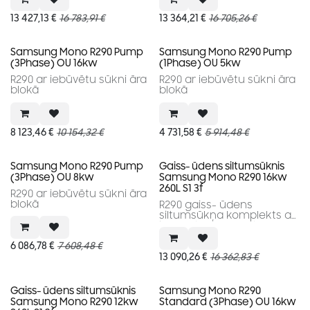
13 427,13
€
16 783,91
€
13 364,21
€
16 705,26
€
Samsung Mono R290 Pump
Samsung Mono R290 Pump
(3Phase) OU 16kw
(1Phase) OU 5kw
R290 ar iebūvētu sūkni āra
R290 ar iebūvētu sūkni āra
blokā
blokā
8 123,46
€
10 154,32
€
4 731,58
€
5 914,48
€
Samsung Mono R290 Pump
Gaiss- ūdens siltumsūknis
(3Phase) OU 8kw
Samsung Mono R290 16kw
260L S1 3f
R290 ar iebūvētu sūkni āra
blokā
R290 gaiss- ūdens
siltumsūkņa komplekts ar
iebūvētu 260l karstā
ūdens tvertni
6 086,78
€
7 608,48
€
13 090,26
€
16 362,83
€
Gaiss- ūdens siltumsūknis
Samsung Mono R290
Samsung Mono R290 12kw
Standard (3Phase) OU 16kw