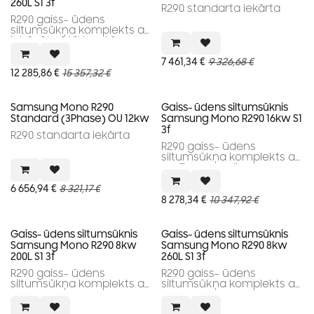
260L S1 3f
R290 standarta iekārta
R290 gaiss- ūdens
siltumsūkņa komplekts ar
iebūvētu 260l karstā
ūdens tvertni
7 461,34
€
9 326,68
€
12 285,86
€
15 357,32
€
Samsung Mono R290
Gaiss- ūdens siltumsūknis
Standard (3Phase) OU 12kw
Samsung Mono R290 16kw S1
3f
R290 standarta iekārta
R290 gaiss- ūdens
siltumsūkņa komplekts ar
vadības paneli
6 656,94
€
8 321,17
€
8 278,34
€
10 347,92
€
Gaiss- ūdens siltumsūknis
Gaiss- ūdens siltumsūknis
Samsung Mono R290 8kw
Samsung Mono R290 8kw
200L S1 3f
260L S1 3f
R290 gaiss- ūdens
R290 gaiss- ūdens
siltumsūkņa komplekts ar
siltumsūkņa komplekts ar
iebūvētu 260l karstā
iebūvētu 260l karstā
ūdens tvertni.
ūdens tvertni.