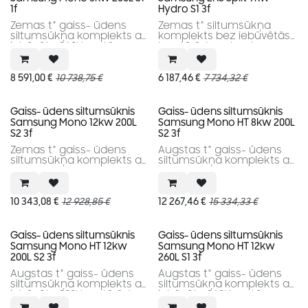
1f
Hydro S1 3f
Zemas t° gaiss- ūdens
Zemas t° siltumsūkņa
siltumsūkņa komplekts ar
komplekts bez iebūvētās
iebūvētu 260l karstā
karstā ūdens tvertnes.
ūdens tvertni.
8 591,00
€
10 738,75
€
6 187,46
€
7 734,32
€
Gaiss- ūdens siltumsūknis
Gaiss- ūdens siltumsūknis
Samsung Mono 12kw 200L
Samsung Mono HT 8kw 200L
S2 3f
S2 3f
Zemas t° gaiss- ūdens
Augstas t° gaiss- ūdens
siltumsūkņa komplekts ar
siltumsūkņa komplekts ar
iebūvētu 200l karstā ūdens
iebūvētu 200l karstā ūdens
tvertni.
tvertni.
10 343,08
€
12 928,85
€
12 267,46
€
15 334,33
€
Gaiss- ūdens siltumsūknis
Gaiss- ūdens siltumsūknis
Samsung Mono HT 12kw
Samsung Mono HT 12kw
200L S2 3f
260L S1 3f
Augstas t° gaiss- ūdens
Augstas t° gaiss- ūdens
siltumsūkņa komplekts ar
siltumsūkņa komplekts ar
iebūvētu 200l karstā ūdens
iebūvētu 260l karstā
tvertni.
ūdens tvertni.